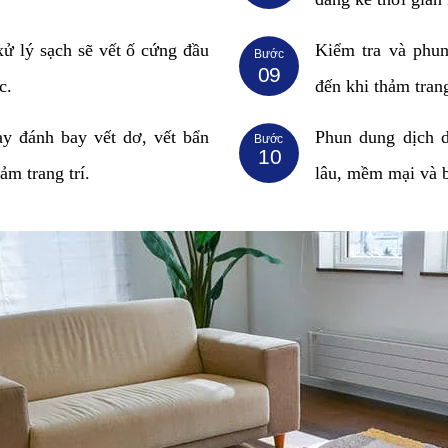
ử lý sạch sẽ vết ố cứng đầu
Kiểm tra và phun
Bước
09
c.
đến khi thảm tran
y đánh bay vết dơ, vết bẩn
Phun dung dịch d
Bước
10
ảm trang trí.
lâu, mềm mại và 