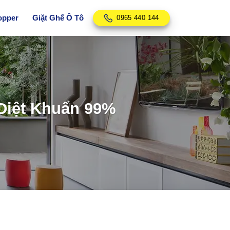
opper
Giặt Ghế Ô Tô
0965 440 144
 Diệt Khuẩn 99%