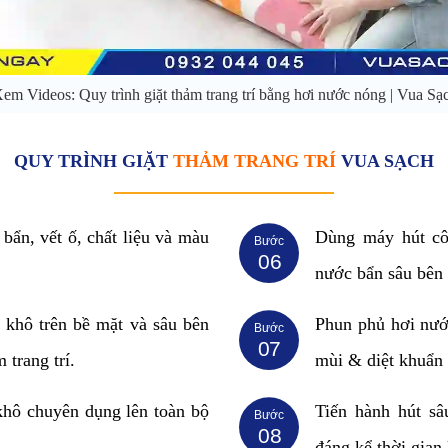
em Videos: Quy trình giặt thảm trang trí bằng hơi nước nóng | Vua Sạ
QUY TRÌNH GIẶT
THẢM TRANG TRÍ
VUA SẠCH
 bẩn, vết ố, chất liệu và màu
Dùng máy hút côn
Bước
06
nước bẩn sâu bên t
n khô trên bề mặt và sâu bên
Phun phủ hơi nướ
Bước
07
 trang trí.
mùi & diệt khuẩn
khô chuyên dụng lên toàn bộ
Tiến hành hút sâ
Bước
08
đáng kể thời gian 