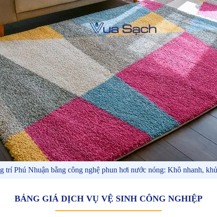
ang trí Phú Nhuận bằng công nghệ phun hơi nước nóng: Khô nhanh, kh
BẢNG GIÁ DỊCH VỤ VỆ SINH CÔNG NGHIỆP