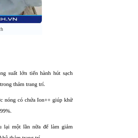
ch
g suất lớn tiến hành hút sạch
rong thảm trang trí.
c nóng có chứa Ion++ giúp khử
 99%.
u lại một lần nữa để làm giảm
khô thảm trang trí.