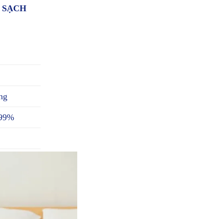
A SẠCH
ng
 99%