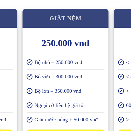
GIẶT NỆM
250.000 vnđ
Bộ nhỏ – 250.000 vnđ
< 
✔
✔
Bộ vừa – 300.000 vnđ
< 
✔
✔
Bộ lớn – 350.000 vnđ
< 
✔
✔
Ngoại cỡ liên hệ giá tốt
60
✔
✔
vnđ
Giặt nước nóng + 50.000 vnđ
> 
✔
✔