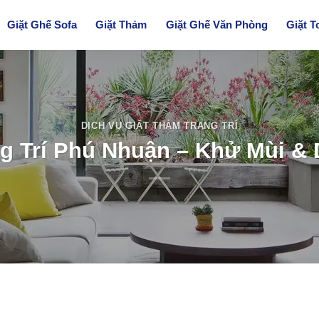
Giặt Ghế Sofa
Giặt Thảm
Giặt Ghế Văn Phòng
Giặt T
DỊCH VỤ GIẶT THẢM TRANG TRÍ
g Trí Phú Nhuận – Khử Mùi &