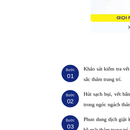
X
Khảo sát kiểm tra vết
Bước
01
sắc thảm trang trí.
Hút sạch bụi, vết bẩ
Bước
02
trong ngóc ngách thảm
Phun dung dịch giặt 
Bước
03
bề mặt thảm trang trí.