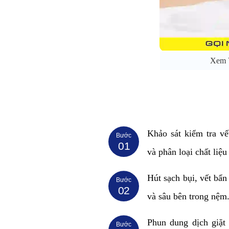
Xem V
Khảo sát kiểm tra vế
Bước
01
và phân loại chất liệ
Hút sạch bụi, vết bẩn
Bước
02
và sâu bên trong nệm
Phun dung dịch giặt
Bước