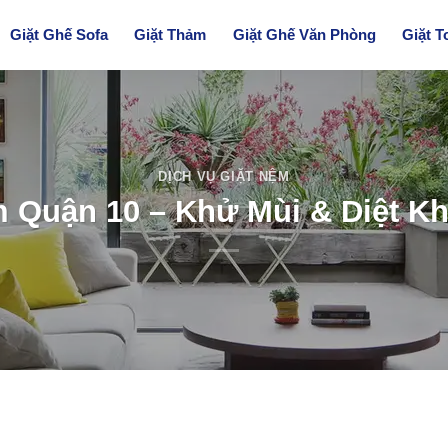
Giặt Ghế Sofa
Giặt Thảm
Giặt Ghế Văn Phòng
Giặt T
DỊCH VỤ GIẶT NỆM
m Quận 10 – Khử Mùi & Diệt K