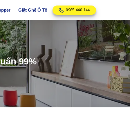
opper
Giặt Ghế Ô Tô
0965 440 144
huẩn 99%