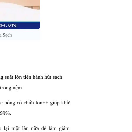
a Sạch
 suất lớn tiến hành hút sạch
 trong nệm.
c nóng có chứa Ion++ giúp khử
 99%.
u lại một lần nữa để làm giảm