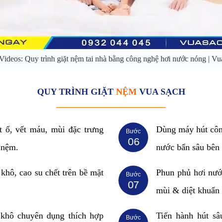
ideos: Quy trình giặt nệm tai nhà bằng công nghệ hơi nước nóng | Vu
QUY TRÌNH GIẶT
NỆM
VUA SẠCH
t ố, vết máu, mùi đặc trưng
Dùng máy hút công
Bước
06
u nệm.
nước bẩn sâu bên
 khô, cao su chết trên bề mặt
Phun phủ hơi nướ
Bước
07
.
mùi & diệt khuẩn
 khô chuyên dụng thích hợp
Tiến hành hút sâ
Bước