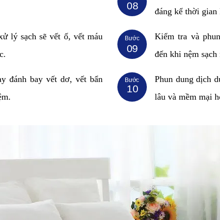
08
đáng kể thời gian
ử lý sạch sẽ vết ố, vết máu
Kiểm tra và phun
Bước
09
c.
đến khi nệm sạch
y đánh bay vết dơ, vết bẩn
Phun dung dịch d
Bước
10
ệm.
lâu và mềm mại h