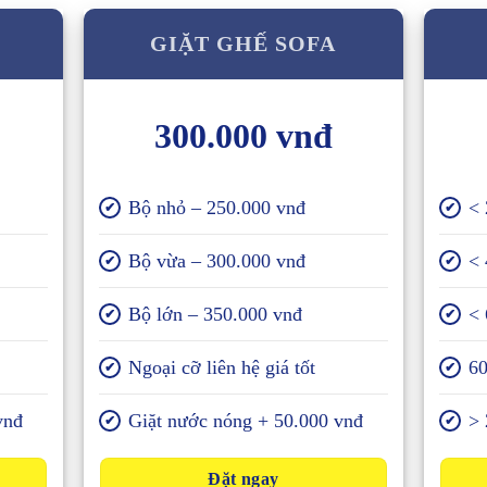
GIẶT GHẾ SOFA
300.000 vnđ
Bộ nhỏ – 250.000 vnđ
< 
✔
✔
Bộ vừa – 300.000 vnđ
< 
✔
✔
Bộ lớn – 350.000 vnđ
< 
✔
✔
Ngoại cỡ liên hệ giá tốt
60
✔
✔
vnđ
Giặt nước nóng + 50.000 vnđ
> 
✔
✔
Đặt ngay