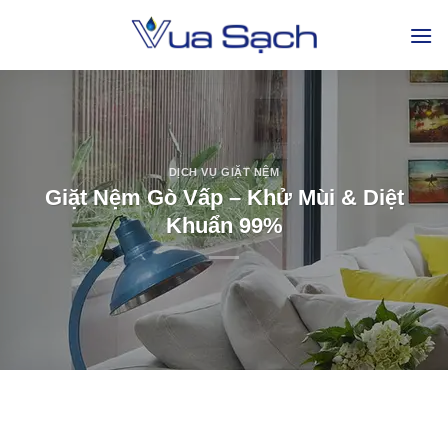
DỊCH VỤ GIẶT NỆM
Giặt Nệm Gò Vấp – Khử Mùi & Diệt
Khuẩn 99%