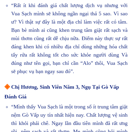
“Rất ít khi đánh giá chất lượng dịch vụ nhưng với
Vua Sạch mình sẽ không ngần ngại thả 5 sao. Vì sao
ư? Vì thật sự đây là một địa chỉ làm việc rất có tâm.
Bạn bè mình ai cũng khen trung tâm giặt rất sạch và
mùi thơm cũng rất dễ chịu nữa. Điểm này thực sự rất
đáng khen khi có nhiều địa chỉ dùng những hóa chất
tẩy rửa rất không tốt cho sức khỏe người dùng Và
đúng như tên gọi, bạn chỉ cần “Alo” thôi, Vua Sạch
sẽ phục vụ bạn ngay sau đó”.
◈
Chị Hương, Sinh Viên Năm 3, Ngụ Tại Gò Vấp
Đánh Giá
“Mình thấy Vua Sạch là một trong số ít trung tâm giặt
nệm Gò Vấp uy tín nhất hiện nay. Chất lượng vệ sinh
thì khỏi phải chê. Ngay lần đầu tiên mình đã rất ưng
rồi, nệm sạch và rất thơm. Mẹ mình cũng hỏi mình