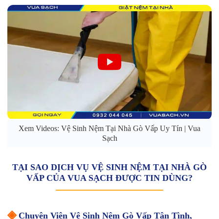
Xem Videos: Vệ Sinh Nệm Tại Nhà Gò Vấp Uy Tín | Vua
Sạch
TẠI SAO DỊCH VỤ VỆ SINH NỆM TẠI NHÀ GÒ
VẤP CỦA VUA SẠCH ĐƯỢC TIN DÙNG?
◈
Chuyên Viên Vệ Sinh Nệm Gò Vấp Tận Tình,