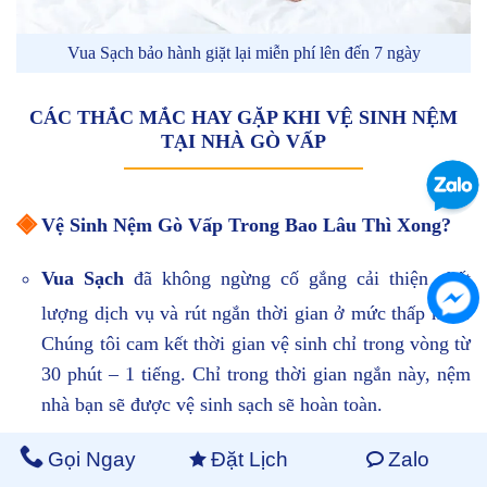
Vua Sạch bảo hành giặt lại miễn phí lên đến 7 ngày
CÁC THẮC MẮC HAY GẶP KHI VỆ SINH NỆM
TẠI NHÀ GÒ VẤP
◈
Vệ Sinh Nệm Gò Vấp Trong Bao Lâu Thì Xong?
Vua Sạch
đã không ngừng cố gắng cải thiện chất
lượng dịch vụ và rút ngắn thời gian ở mức thấp nhất.
Chúng tôi cam kết thời gian vệ sinh chỉ trong vòng từ
30 phút – 1 tiếng. Chỉ trong thời gian ngắn này, nệm
nhà bạn sẽ được vệ sinh sạch sẽ hoàn toàn.
◈
Gọi Ngay
Đặt Lịch
Zalo
Có Nên Sấy Khô Ngay Lập Tức?