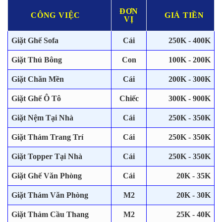
ĐƠN
CÔNG VIỆC
GIÁ TIỀN
VỊ
Giặt Ghế Sofa
Cái
250K - 400K
Giặt Thú Bông
Con
100K - 200K
Giặt Chăn Mền
Cái
200K - 300K
Giặt Ghế Ô Tô
Chiếc
300K - 900K
Giặt Nệm Tại Nhà
Cái
250K - 350K
Giặt Thảm Trang Trí
Cái
250K - 350K
Giặt Topper Tại Nhà
Cái
250K - 350K
Giặt Ghế Văn Phòng
Cái
20K - 35K
Giặt Thảm Văn Phòng
M2
20K - 30K
Giặt Thảm Cầu Thang
M2
25K - 40K