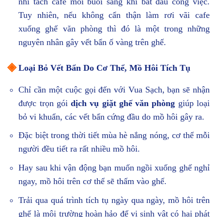
nhi tách cafe mỗi buổi sáng khi bắt đầu công việc.
Tuy nhiên, nếu không cẩn thận làm rơi vãi cafe
xuống ghế văn phòng thì đó là một trong những
nguyên nhân gây vết bẩn ố vàng trên ghế.
◈
Loại Bỏ Vết Bẩn Do Cơ Thể, Mồ Hôi Tích Tụ
Chỉ cần một cuộc gọi đến với Vua Sạch, bạn sẽ nhận
được trọn gói
dịch vụ giặt ghế văn phòng
giúp loại
bỏ vi khuẩn, các vết bẩn cứng đầu do mồ hôi gây ra.
Đặc biệt trong thời tiết mùa hè nắng nóng, cơ thể mỗi
người đều tiết ra rất nhiều mồ hôi.
Hay sau khi vận động bạn muốn ngồi xuống ghế nghỉ
ngay, mồ hôi trên cơ thể sẽ thấm vào ghế.
Trải qua quá trình tích tụ ngày qua ngày, mồ hôi trên
ghế là môi trường hoàn hảo để vi sinh vật có hại phát