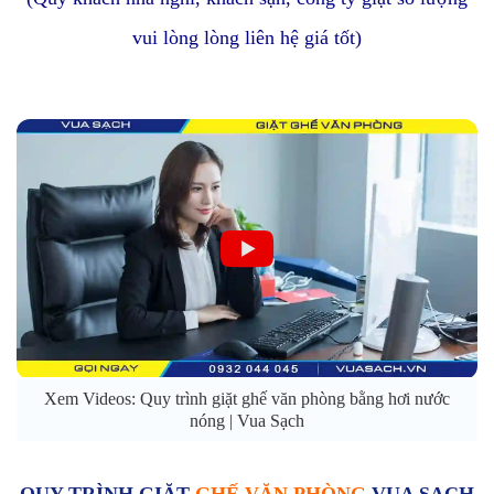
vui lòng lòng liên hệ giá tốt)
Xem Videos: Quy trình giặt ghế văn phòng bằng hơi nước
nóng | Vua Sạch
QUY TRÌNH GIẶT
GHẾ VĂN PHÒNG
VUA SẠCH