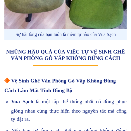
Sự hài lòng của bạn luôn là niềm tự hào của Vua Sạch
NHỮNG HẬU QUẢ CỦA VIỆC TỰ VỆ SINH GHẾ
VĂN PHÒNG GÒ VẤP KHÔNG ĐÚNG CÁCH
◈
Vệ Sinh Ghế Văn Phòng Gò Vấp Không Đúng
Cách Làm Mất Tính Đồng Bộ
Vua Sạch
là một tập thể thống nhất có đồng phục
giống nhau cùng thực hiện theo nguyên tắc mà công
ty đặt ra.
Nếu bạn tự làm sạch ghế văn phòng không đúng