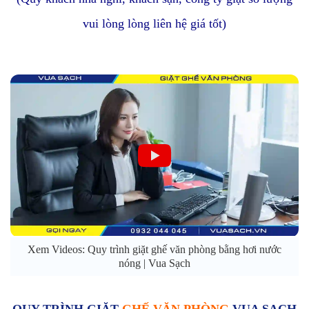
vui lòng lòng liên hệ giá tốt)
Xem Videos: Quy trình giặt ghế văn phòng bằng hơi nước
nóng | Vua Sạch
QUY TRÌNH GIẶT
GHẾ VĂN PHÒNG
VUA SẠCH