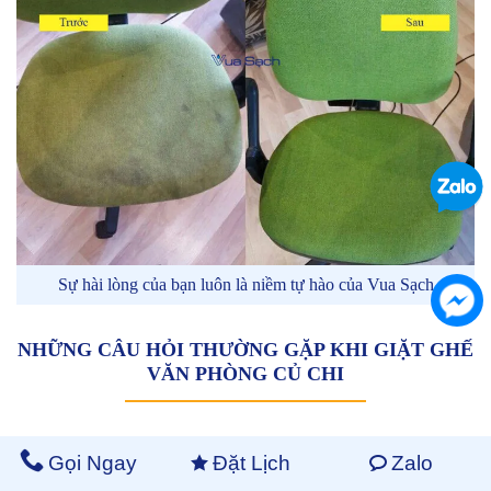
Sự hài lòng của bạn luôn là niềm tự hào của Vua Sạch
NHỮNG CÂU HỎI THƯỜNG GẶP KHI GIẶT GHẾ
VĂN PHÒNG CỦ CHI
✪
Có Tự Giặt Ghế Văn Phòng Củ Chi Tại Nhà Được
Gọi Ngay
Đặt Lịch
Zalo
Không?