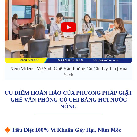
Xem Videos: Vệ Sinh Ghế Văn Phòng Củ Chi Uy Tín | Vua
Sạch
ƯU ĐIỂM HOÀN HẢO CỦA PHƯƠNG PHÁP GIẶT
GHẾ VĂN PHÒNG CỦ CHI BẰNG HƠI NƯỚC
NÓNG
◈
Tiêu Diệt 100% Vi Khuẩn Gây Hại, Nấm Mốc