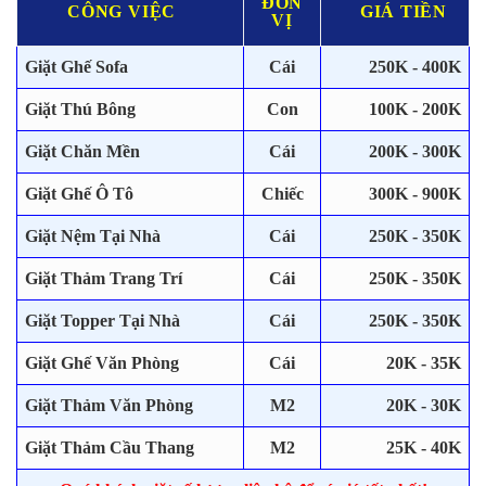
ĐƠN
CÔNG VIỆC
GIÁ TIỀN
VỊ
Giặt Ghế Sofa
Cái
250K - 400K
Giặt Thú Bông
Con
100K - 200K
Giặt Chăn Mền
Cái
200K - 300K
Giặt Ghế Ô Tô
Chiếc
300K - 900K
Giặt Nệm Tại Nhà
Cái
250K - 350K
Giặt Thảm Trang Trí
Cái
250K - 350K
Giặt Topper Tại Nhà
Cái
250K - 350K
Giặt Ghế Văn Phòng
Cái
20K - 35K
Giặt Thảm Văn Phòng
M2
20K - 30K
Giặt Thảm Cầu Thang
M2
25K - 40K