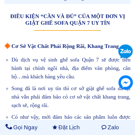
ĐIỀU KIỆN “CẦN VÀ ĐỦ” CỦA MỘT ĐƠN VỊ
GIẶT GHẾ SOFA QUẬN 7 UY TÍN
◈
Cơ Sở Vật Chất Phải Rộng Rãi, Khang Trang
Dù dịch vụ vệ sinh ghế sofa Quận 7 sẽ được tiến
hành tại chính ngôi nhà, địa điểm văn phòng, căn
hộ…mà khách hàng yêu cầu.
Song đã là nơi uy tín thì cơ sở giặt ghế sofa da tại
nhà vẫn phải đảm bảo có cơ sở vật chất khang trang,
sạch sẽ, rộng rãi.
Có như vậy, mới đảm bảo các sản phẩm luôn được
đảm bảo vệ sinh thật tốt cũng như có đủ sức chứa các
Gọi Ngay
Đặt Lịch
Zalo
loại máy móc, thiết bị…