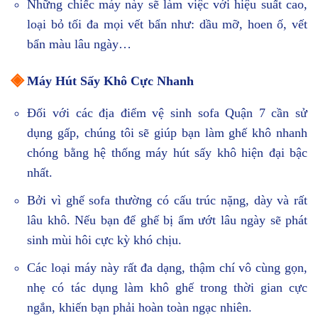
Những chiếc máy này sẽ làm việc với hiệu suất cao,
loại bỏ tối đa mọi vết bẩn như: dầu mỡ, hoen ố, vết
bẩn màu lâu ngày…
◈
Máy Hút Sấy Khô Cực Nhanh
Đối với các địa điểm vệ sinh sofa Quận 7 cần sử
dụng gấp, chúng tôi sẽ giúp bạn làm ghế khô nhanh
chóng bằng hệ thống máy hút sấy khô hiện đại bậc
nhất.
Bởi vì ghế sofa thường có cấu trúc nặng, dày và rất
lâu khô. Nếu bạn để ghế bị ẩm ướt lâu ngày sẽ phát
sinh mùi hôi cực kỳ khó chịu.
Các loại máy này rất đa dạng, thậm chí vô cùng gọn,
nhẹ có tác dụng làm khô ghế trong thời gian cực
ngắn, khiến bạn phải hoàn toàn ngạc nhiên.