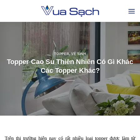
TOPPER
,
VỆ SINH
Topper Cao Su Thiên Nhiên Có Gì Khác
Các Topper Khác?
Trên thị trường hiện nay có rất nhiều loại topper được làm từ