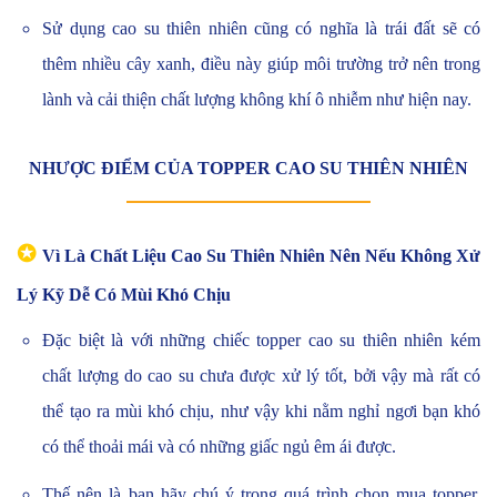
Sử dụng cao su thiên nhiên cũng có nghĩa là trái đất sẽ có
thêm nhiều cây xanh, điều này giúp môi trường trở nên trong
lành và cải thiện chất lượng không khí ô nhiễm như hiện nay.
NHƯỢC ĐIỂM CỦA TOPPER CAO SU THIÊN NHIÊN
✪
Vì Là Chất Liệu Cao Su Thiên Nhiên Nên Nếu Không Xử
Lý Kỹ Dễ Có Mùi Khó Chịu
Đặc biệt là với những chiếc topper cao su thiên nhiên kém
chất lượng do cao su chưa được xử lý tốt, bởi vậy mà rất có
thể tạo ra mùi khó chịu, như vậy khi nằm nghỉ ngơi bạn khó
có thể thoải mái và có những giấc ngủ êm ái được.
Thế nên là bạn hãy chú ý trong quá trình chọn mua topper,