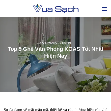
VĂN PHÒNG
,
VỆ SINH
Top 5 Ghế Văn Phòng KOAS Tốt Nhất
Hiện Nay
Sự đa dạng về mặt mẫu mã, thiết kế và các thương hiệu của ghế