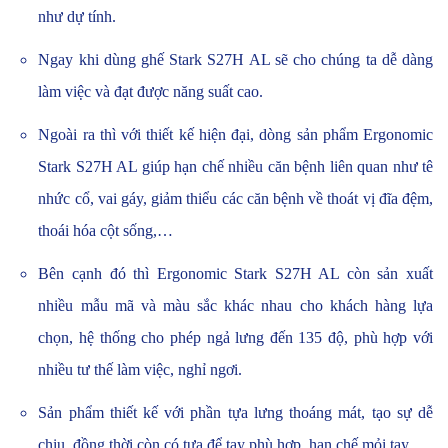
như dự tính.
Ngay khi dùng ghế Stark S27H AL sẽ cho chúng ta dễ dàng
làm việc và đạt được năng suất cao.
Ngoài ra thì với thiết kế hiện đại, dòng sản phẩm Ergonomic
Stark S27H AL giúp hạn chế nhiều căn bệnh liên quan như tê
nhức cổ, vai gáy, giảm thiểu các căn bệnh về thoát vị đĩa đệm,
thoái hóa cột sống,…
Bên cạnh đó thì Ergonomic Stark S27H AL còn sản xuất
nhiều mẫu mã và màu sắc khác nhau cho khách hàng lựa
chọn, hệ thống cho phép ngả lưng đến 135 độ, phù hợp với
nhiều tư thế làm việc, nghỉ ngơi.
Sản phẩm thiết kế với phần tựa lưng thoáng mát, tạo sự dễ
chịu, đồng thời còn có tựa để tay phù hợp, hạn chế mỏi tay,….