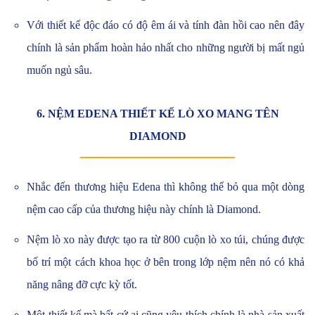
Với thiết kế độc đáo có độ êm ái và tính đàn hồi cao nên đây
chính là sản phẩm hoàn hảo nhất cho những người bị mất ngủ
muốn ngủ sâu.
6. NỆM EDENA THIẾT KẾ LÒ XO MANG TÊN
DIAMOND
Nhắc đến thương hiệu
Edena thì không thể bỏ qua một dòng
nệm cao cấp của thương hiệu này chính là
Diamond.
Nệm lò xo này được tạo ra từ 800 cuộn lò xo túi, chúng được
bố trí một cách khoa học ở bên trong lớp nệm nên nó có khả
năng nâng đỡ cực kỳ tốt.
Một thiết kế mà bất cứ ai cũng yêu thích chính là nhà sản xuất