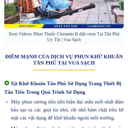
Xem Videos: Phun Thuốc Cloramin B diệt virus Tại Tân Phú
Uy Tín | Vua Sạch
ĐIỂM MẠNH CỦA DỊCH VỤ PHUN KHỬ KHUẨN
TÂN PHÚ TẠI VUA SẠCH
✪
Xịt Khử Khuẩn Tân Phú Sử Dụng Trang Thiết Bị
Tân Tiến Trong Quá Trình Sử Dụng
Máy phun sương tiên tiến hiện đại mẫu mới nhất đảm
bảo tạo ra các giọt tia nhỏ, rất nhỏ bám chặt trên bề
mặt các vật dụng để khử khuẩn ngoài môi trường.