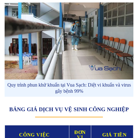
Quy trình phun khử khuẩn tại Vua Sạch: Diệt vi khuẩn và virus
gây bệnh 99%
BẢNG GIÁ DỊCH VỤ VỆ SINH CÔNG NGHIỆP
ĐƠN
CÔNG VIỆC
GIÁ TIỀN
VỊ