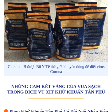
Cloramin B được Bộ Y Tế thế giới khuyên dùng để diệt virus
Corona
NHỮNG CAM KẾT VÀNG CỦA VUA SẠCH
TRONG DỊCH VỤ XỊT KHỬ KHUẨN TÂN PHÚ
◈
Phun Khử Khuẩn Tân Phú Có Đội Ngũ Nhân Viên