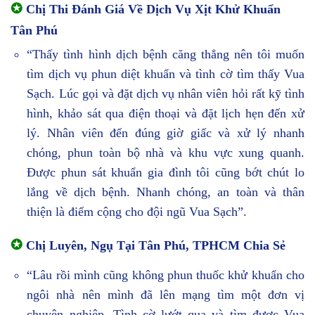
✪
Chị Thi Đánh Giá Về Dịch Vụ Xịt Khử Khuẩn
Tân Phú
“Thấy tình hình dịch bệnh căng thẳng nên tôi muốn
tìm dịch vụ phun diệt khuẩn và tình cờ tìm thấy Vua
Sạch. Lúc gọi và đặt dịch vụ nhân viên hỏi rất kỹ tình
hình, khảo sát qua điện thoại và đặt lịch hẹn đến xử
lý. Nhân viên đến đúng giờ giấc và xử lý nhanh
chóng, phun toàn bộ nhà và khu vực xung quanh.
Được phun sát khuẩn gia đình tôi cũng bớt chút lo
lắng về dịch bệnh. Nhanh chóng, an toàn và thân
thiện là điểm cộng cho đội ngũ Vua Sạch”.
✪
Chị Luyên, Ngụ Tại Tân Phú, TPHCM Chia Sẻ
“Lâu rồi mình cũng không phun thuốc khử khuẩn cho
ngôi nhà nên mình đã lên mạng tìm một đơn vị
chuyên nghiệp. Tình cờ lướt qua và tìm được Vua