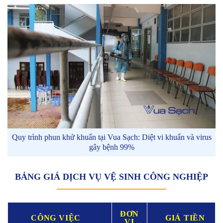
Quy trình phun khử khuẩn tại Vua Sạch: Diệt vi khuẩn và virus
gây bệnh 99%
BẢNG GIÁ DỊCH VỤ VỆ SINH CÔNG NGHIỆP
ĐƠN
CÔNG VIỆC
GIÁ TIỀN
VỊ