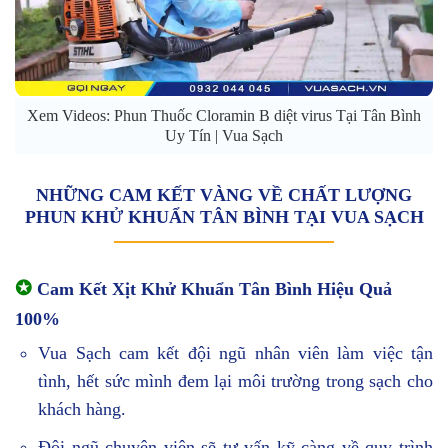
Xem Videos: Phun Thuốc Cloramin B diệt virus Tại Tân Bình
Uy Tín | Vua Sạch
NHỮNG CAM KẾT VÀNG VỀ CHẤT LƯỢNG
PHUN KHỬ KHUẨN TÂN BÌNH TẠI VUA SẠCH
✪
Cam Kết Xịt Khử Khuẩn Tân Bình Hiệu Quả
100%
Vua Sạch cam kết đội ngũ nhân viên làm việc tận
tình, hết sức mình đem lại môi trường trong sạch cho
khách hàng.
Đội ngũ chuyên viên sẽ tư vấn kỹ càng về quy trình