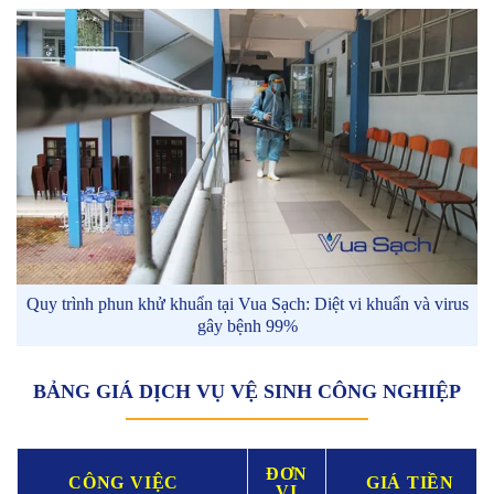
Quy trình phun khử khuẩn tại Vua Sạch: Diệt vi khuẩn và virus
gây bệnh 99%
BẢNG GIÁ DỊCH VỤ VỆ SINH CÔNG NGHIỆP
ĐƠN
CÔNG VIỆC
GIÁ TIỀN
VỊ