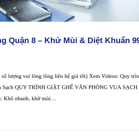
ng Quận 8 – Khử Mùi & Diệt Khuẩn 
 số lượng vui lòng lòng liên hệ giá tốt) Xem Videos: Quy trì
g | Vua Sạch QUY TRÌNH GIẶT GHẾ VĂN PHÒNG VUA SẠCH
ch: Khô nhanh, khử mùi…