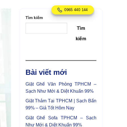
0965 440 144
 Ghế Ô Tô
Tìm kiếm
Tìm
kiếm
Bài viết mới
Giặt Ghế Văn Phòng TPHCM –
Sạch Như Mới & Diệt Khuẩn 99%
Giặt Thảm Tại TPHCM | Sạch Bẩn
99% – Giá Tốt Hôm Nay
Giặt Ghế Sofa TPHCM – Sạch
Như Mới & Diệt Khuẩn 99%