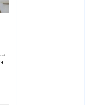
ình
CH