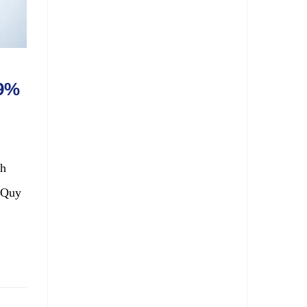
99%
nh
 Quy