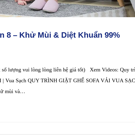
ận 8 – Khử Mùi & Diệt Khuẩn 99%
t số lượng vui lòng lòng liên hệ giá tốt) Xem Videos: Quy tr
TPHCM | Vua Sạch QUY TRÌNH GIẶT GHẾ SOFA VẢI VUA SẠ
khử mùi và…