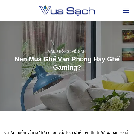
VĂN PHÒNG
,
VỆ SINH
Nên Mua Ghế Văn Phòng Hay Ghế
Gaming?
Giữa muôn vàn sự lựa chọn các loại ghế trên thị trường, bạn sẽ rất