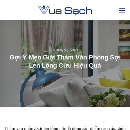
THẢM
,
VỆ SINH
Gợi Ý Mẹo Giặt Thảm Văn Phòng Sợi
Len Lông Cừu Hiệu Quả
Thảm văn phòng sợi len lông cừu là dòng sản phẩm cao cấp, giúp