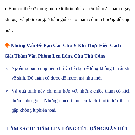
▸ Bạn có thể sử dụng bình xịt thơm để xịt lên bề mặt thảm ngay
khi giặt và phơi xong. Nhằm giúp cho thảm có mùi hương dễ chịu
hơn.
◈
Những Vấn Đề Bạn Cần Chú Ý Khi Thực Hiện Cách
Giặt Thảm Văn Phòng Len Lông Cừu Thủ Công
Ngoài ra bạn cũng nên chú ý chải lại để lông không bị rối khi
vệ sinh. Để thảm có được độ mượt mà như mới.
Và quá trình này chỉ phù hợp với những chiếc thảm có kích
thước nhỏ gọn. Những chiếc thảm có kích thước lớn thì sẽ
gặp không ít phiền toái.
LÀM SẠCH THẢM LEN LÔNG CỪU BẰNG MÁY HÚT