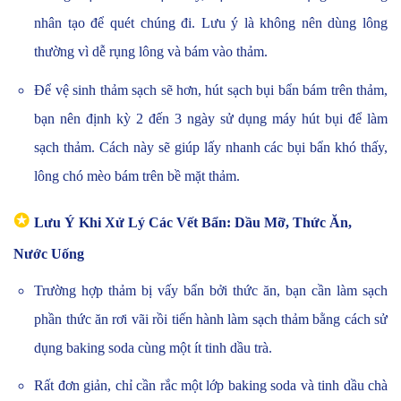
nhân tạo để quét chúng đi. Lưu ý là không nên dùng lông
thường vì dễ rụng lông và bám vào thảm.
Để vệ sinh thảm sạch sẽ hơn, hút sạch bụi bẩn bám trên thảm,
bạn nên định kỳ 2 đến 3 ngày sử dụng máy hút bụi để làm
sạch thảm. Cách này sẽ giúp lấy nhanh các bụi bẩn khó thấy,
lông chó mèo bám trên bề mặt thảm.
✪
Lưu Ý Khi Xử Lý Các Vết Bẩn: Dầu Mỡ, Thức Ăn,
Nước Uống
Trường hợp thảm bị vấy bẩn bởi thức ăn, bạn cần làm sạch
phần thức ăn rơi vãi rồi tiến hành làm sạch thảm bằng cách sử
dụng baking soda cùng một ít tinh dầu trà.
Rất đơn giản, chỉ cần rắc một lớp baking soda và tinh dầu chà