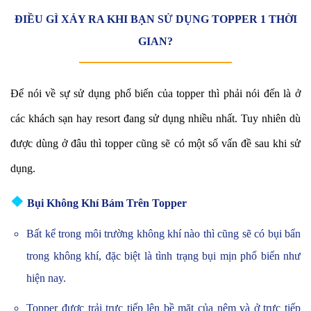
ĐIỀU GÌ XẢY RA KHI BẠN SỬ DỤNG TOPPER 1 THỜI
GIAN?
Để nói về sự sử dụng phổ biến của topper thì phải nói đến là ở
các khách sạn hay resort đang sử dụng nhiều nhất. Tuy nhiên dù
được dùng ở đâu thì topper cũng sẽ có một số vấn đề sau khi sử
dụng.
❖
Bụi Không Khí Bám Trên Topper
Bất kể trong môi trường không khí nào thì cũng sẽ có bụi bẩn
trong không khí, đặc biệt là tình trạng bụi mịn phổ biến như
hiện nay.
Topper được trải trực tiếp lên bề mặt của nệm và ở trực tiếp