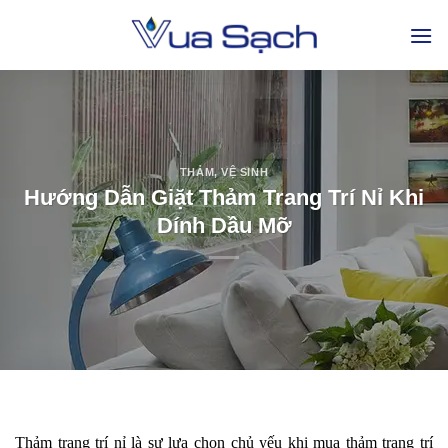
THẢM
,
VỆ SINH
Hướng Dẫn Giặt Thảm Trang Trí Nỉ Khi
Dính Dầu Mỡ
Thảm trang trí nỉ là sự lựa chọn chủ yếu khi mua thảm trang trí