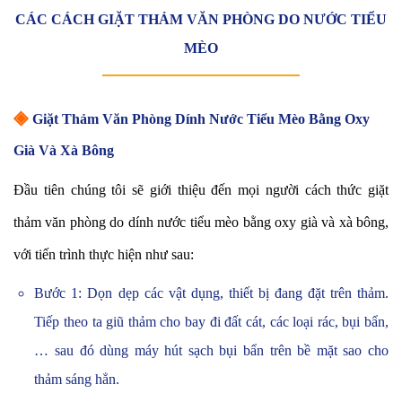
CÁC CÁCH GIẶT THẢM VĂN PHÒNG DO NƯỚC TIỂU
MÈO
◈
Giặt Thảm Văn Phòng Dính Nước Tiểu Mèo Bằng Oxy
Già Và Xà Bông
Đầu tiên chúng tôi sẽ giới thiệu đến mọi người cách thức giặt
thảm văn phòng do dính nước tiểu mèo bằng oxy già và xà bông,
với tiến trình thực hiện như sau:
Bước 1: Dọn dẹp các vật dụng, thiết bị đang đặt trên thảm.
Tiếp theo ta giũ thảm cho bay đi đất cát, các loại rác, bụi bẩn,
… sau đó dùng máy hút sạch bụi bẩn trên bề mặt sao cho
thảm sáng hẳn.