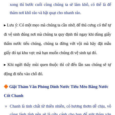
xong thì bước cuối cùng chúng ta sẽ làm khô, có thể là để
thảm nơi khô ráo và bật quạt cho nhanh ráo.
▸ Lưu ý: Có một mẹo mà chúng ta cần nhớ, để thú cưng có thể tự
đi vệ sinh đúng nơi mà chúng ta quy định thì ngay khi dùng giấy
thấm nước tiểu chúng, chúng ta đừng vứt vội mà hãy đặt mẫu
giấy đó tại khu vực mà bạn muốn chúng đi vệ sinh tại đó.
▸ Khi ngửi thấy mùi quen thuộc thì cứ đến lần sau chúng sẽ tự
động đi tiểu vào chỗ đó.
◈
Giặt Thảm Văn Phòng Dính Nước Tiểu Mèo Bằng Nước
Cốt Chanh
Chanh là tinh chất từ thiên nhiên, có hương thơm dễ chịu, vô
cùng lành tính nên sẽ là cứu cánh cho bạn để giặt thảm văn