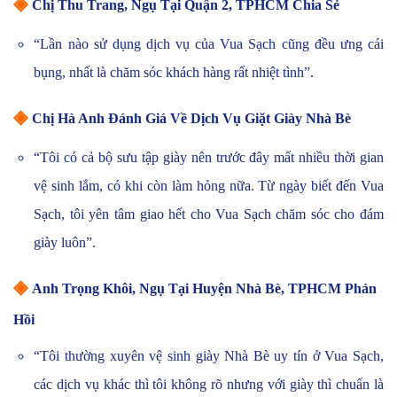
◈
Chị Thu Trang, Ngụ Tại Quận 2, TPHCM Chia Sẻ
“Lần nào sử dụng dịch vụ của Vua Sạch cũng đều ưng cái
bụng, nhất là chăm sóc khách hàng rất nhiệt tình”.
◈
Chị Hà Anh Đánh Giá Về Dịch Vụ Giặt Giày Nhà Bè
“Tôi có cả bộ sưu tập giày nên trước đây mất nhiều thời gian
vệ sinh lắm, có khi còn làm hỏng nữa. Từ ngày biết đến Vua
Sạch, tôi yên tâm giao hết cho Vua Sạch chăm sóc cho đám
giày luôn”.
◈
Anh Trọng Khôi, Ngụ Tại Huyện Nhà Bè, TPHCM Phản
Hồi
“Tôi thường xuyên vệ sinh giày Nhà Bè uy tín ở Vua Sạch,
các dịch vụ khác thì tôi không rõ nhưng với giày thì chuẩn là