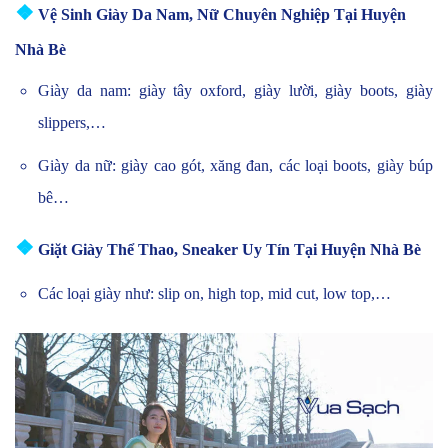
❖
Vệ Sinh Giày Da Nam, Nữ Chuyên Nghiệp Tại Huyện
Nhà Bè
Giày da nam: giày tây oxford, giày lười, giày boots, giày
slippers,…
Giày da nữ: giày cao gót, xăng đan, các loại boots, giày búp
bê…
❖
Giặt Giày Thể Thao, Sneaker Uy Tín Tại Huyện Nhà Bè
Các loại giày như: slip on, high top, mid cut, low top,…