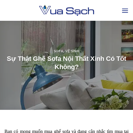
SOFA
,
VỆ SINH
Sự Thật Ghế Sofa Nội Thất Xinh Có Tốt
Không?
Bạn có mong muốn mua ghế sofa và đang cân nhắc tìm mua tại