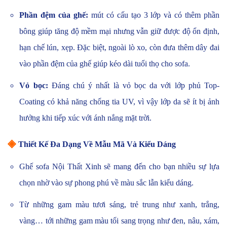
Phần đệm của ghế:
mút có cấu tạo 3 lớp và có thêm phần
bông giúp tăng độ mềm mại nhưng vẫn giữ được độ ổn định,
hạn chế lún, xẹp. Đặc biệt, ngoài lò xo, còn đưa thêm dây đai
vào phần đệm của ghế giúp kéo dài tuổi thọ cho sofa.
Vỏ bọc:
Đáng chú ý nhất là vỏ bọc da với lớp phủ Top-
Coating có khả năng chống tia UV, vì vậy lớp da sẽ ít bị ảnh
hưởng khi tiếp xúc với ánh nắng mặt trời.
◈
Thiết Kế Đa Dạng Về Mẫu Mã Và Kiểu Dáng
Ghế sofa Nội Thất Xinh sẽ mang đến cho bạn nhiều sự lựa
chọn nhờ vào sự phong phú về màu sắc lẫn kiểu dáng.
Từ những gam màu tươi sáng, trẻ trung như xanh, trắng,
vàng… tới những gam màu tối sang trọng như đen, nâu, xám,