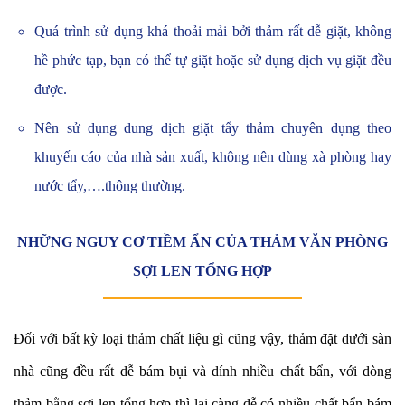
Quá trình sử dụng khá thoải mải bởi thảm rất dễ giặt, không
hề phức tạp, bạn có thể tự giặt hoặc sử dụng dịch vụ giặt đều
được.
Nên sử dụng dung dịch giặt tẩy thảm chuyên dụng theo
khuyến cáo của nhà sản xuất, không nên dùng xà phòng hay
nước tẩy,….thông thường.
NHỮNG NGUY CƠ TIỀM ẨN CỦA THẢM VĂN PHÒNG
SỢI LEN TỔNG HỢP
Đối với bất kỳ loại thảm chất liệu gì cũng vậy, thảm đặt dưới sàn
nhà cũng đều rất dễ bám bụi và dính nhiều chất bẩn, với dòng
thảm bằng sợi len tổng hợp thì lại càng dễ có nhiều chất bẩn bám