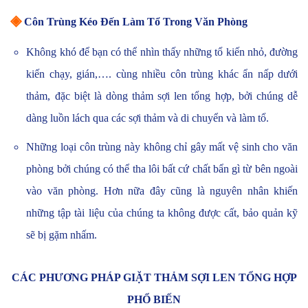
◈
Côn Trùng Kéo Đến Làm Tổ Trong Văn Phòng
Không khó để bạn có thể nhìn thấy những tổ kiến nhỏ, đường
kiến chạy, gián,…. cùng nhiều côn trùng khác ẩn nấp dưới
thảm, đặc biệt là dòng thảm sợi len tổng hợp, bởi chúng dễ
dàng luồn lách qua các sợi thảm và di chuyển và làm tổ.
Những loại côn trùng này không chỉ gây mất vệ sinh cho văn
phòng bởi chúng có thể tha lôi bất cứ chất bẩn gì từ bên ngoài
vào văn phòng. Hơn nữa đây cũng là nguyên nhân khiến
những tập tài liệu của chúng ta không được cất, bảo quản kỹ
sẽ bị gặm nhấm.
CÁC PHƯƠNG PHÁP GIẶT THẢM SỢI LEN TỔNG HỢP
PHỔ BIẾN