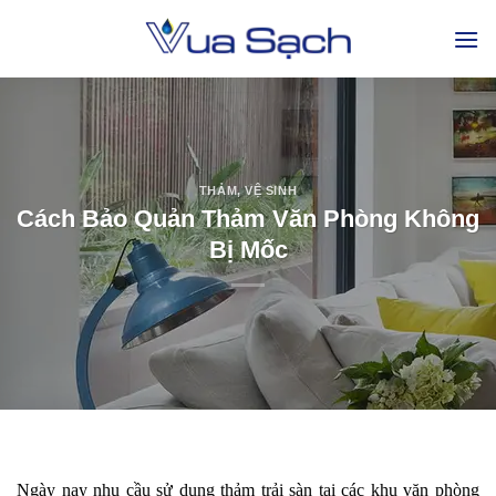
THẢM
,
VỆ SINH
Cách Bảo Quản Thảm Văn Phòng Không
Bị Mốc
Ngày nay nhu cầu sử dụng thảm trải sàn tại các khu văn phòng