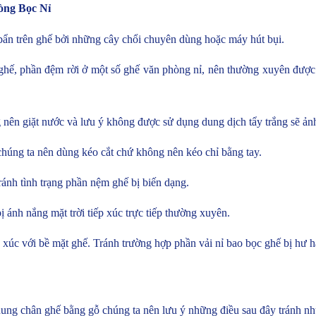
òng Bọc Nỉ
ẩn trên ghế bởi những cây chổi chuyên dùng hoặc máy hút bụi.
ghế, phần đệm rời ở một số ghế văn phòng nỉ, nên thường xuyên đượ
 nên giặt nước và lưu ý không được sử dụng dung dịch tẩy trắng sẽ ả
 chúng ta nên dùng kéo cắt chứ không nên kéo chỉ bằng tay.
ránh tình trạng phần nệm ghế bị biến dạng.
ánh nắng mặt trời tiếp xúc trực tiếp thường xuyên.
 xúc với bề mặt ghế. Tránh trường hợp phần vải nỉ bao bọc ghế bị hư h
hung chân ghế bằng gỗ chúng ta nên lưu ý những điều sau đây tránh n