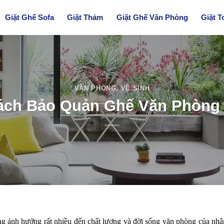
Giặt Ghế Sofa
Giặt Thảm
Giặt Ghế Văn Phòng
Giặt T
VĂN PHÒNG
,
VỆ SINH
ách Bảo Quản Ghế Văn Phòng 
g ảnh hưởng rất nhiều đến chất lượng và đời sống văn phòng của nhâ