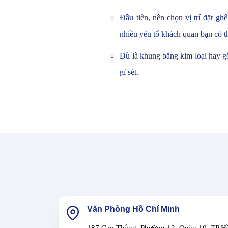
Đầu tiên,
nên chọn vị trí đặt gh
nhiều yếu tố khách quan bạn có t
Dù là khung bằng kim loại hay gỗ
gỉ sét.
Văn Phòng Hồ Chí Minh
187 Cao Thắng, Phường 12, Quận 10, TP H