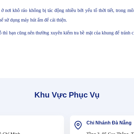
ế ở nơi khô ráo không bị tác động nhiều bởi yếu tố thời tiết, trong 
hể sử dụng máy hút ẩm để cải thiện.
 thì bạn cũng nên thường xuyên kiểm tra bề mặt của khung để tránh c
Khu Vực Phục Vụ
Chi Nhánh Đà Nẵng
ồ Chí Minh
Tầng 3, 05 Cao Thắng, 