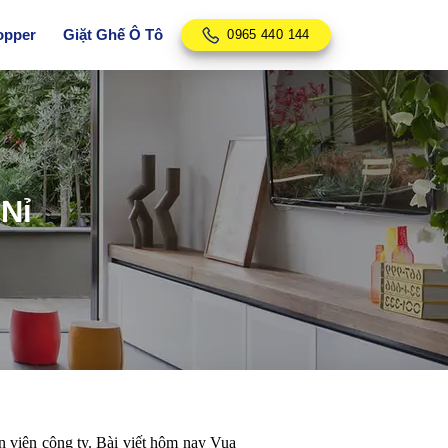
opper
Giặt Ghế Ô Tô
0965 440 144
Nỉ
n viên công ty. Bài viết hôm nay Vua