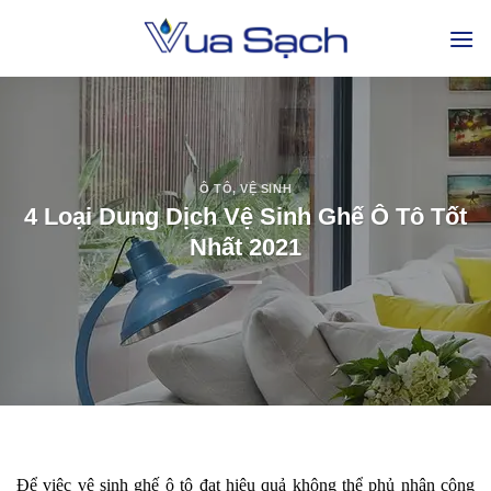
Ô TÔ
,
VỆ SINH
4 Loại Dung Dịch Vệ Sinh Ghế Ô Tô Tốt
Nhất 2021
Để việc vệ sinh ghế ô tô đạt hiệu quả không thể phủ nhận công